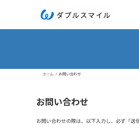
コ
ナ
ン
ビ
テ
ゲ
ン
ー
ツ
シ
へ
ョ
ス
ン
キ
に
ッ
移
プ
動
ホーム
お問い合わせ
お問い合わせ
お問い合わせの際は、以下入力し、必ず「送